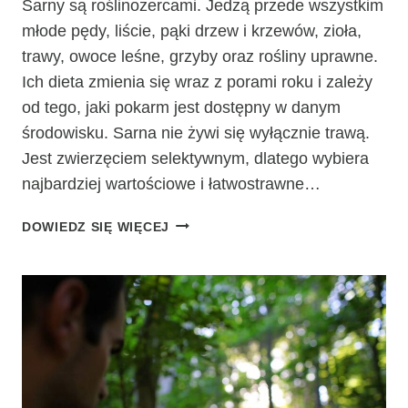
Sarny są roślinożercami. Jedzą przede wszystkim
młode pędy, liście, pąki drzew i krzewów, zioła,
trawy, owoce leśne, grzyby oraz rośliny uprawne.
Ich dieta zmienia się wraz z porami roku i zależy
od tego, jaki pokarm jest dostępny w danym
środowisku. Sarna nie żywi się wyłącznie trawą.
Jest zwierzęciem selektywnym, dlatego wybiera
najbardziej wartościowe i łatwostrawne…
CO
DOWIEDZ SIĘ WIĘCEJ
JEDZĄ
SARNY?
NATURALNA
DIETA
LATEM
I
ZIMĄ