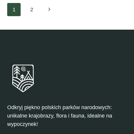
PARKACH
Nawigacja
Następna
1
2
NARODOWYCH
strona
strony
Odkryj piękno polskich parków narodowych:
unikalne krajobrazy, flora i fauna, idealne na
wypoczynek!