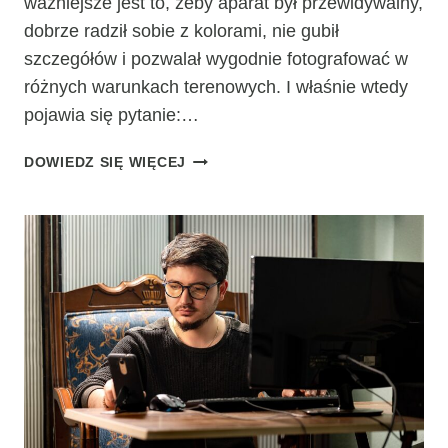
ważniejsze jest to, żeby aparat był przewidywalny,
dobrze radził sobie z kolorami, nie gubił
szczegółów i pozwalał wygodnie fotografować w
różnych warunkach terenowych. I właśnie wtedy
pojawia się pytanie:…
JAKI
DOWIEDZ SIĘ WIĘCEJ
TELEFON
DO
2000
ZŁ
DO
ZDJĘĆ
NATURY?
NA
CO
ZWRÓCIĆ
UWAGĘ,
JEŚLI