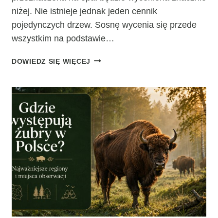
niżej. Nie istnieje jednak jeden cennik
pojedynczych drzew. Sosnę wycenia się przede
wszystkim na podstawie…
ILE
DOWIEDZ SIĘ WIĘCEJ
KOSZTUJE
SOSNA
W
LESIE?
CENA
DRZEWA
NA
PNIU
I
DREWNA
SOSNOWEGO