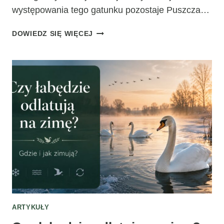
występowania tego gatunku pozostaje Puszcza…
GDZIE
DOWIEDZ SIĘ WIĘCEJ
WYSTĘPUJĄ
ŻUBRY
W
POLSCE?
NAJWAŻNIEJSZE
REGIONY
I
MIEJSCA
OBSERWACJI
ARTYKUŁY