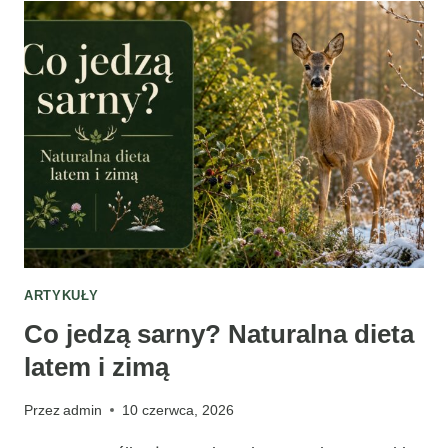
NA
ZIMĘ?
GDZIE
I
JAK
ZIMUJĄ?
ARTYKUŁY
Co jedzą sarny? Naturalna dieta
latem i zimą
Przez
admin
10 czerwca, 2026