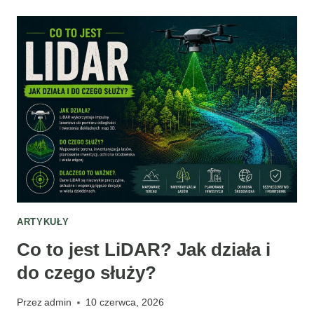
ZRZUCAJĄ
POROŻE?
TERMINY
I
CYKL
JEGO
ODRASTANIA
ARTYKUŁY
Co to jest LiDAR? Jak działa i
do czego służy?
Przez
admin
10 czerwca, 2026