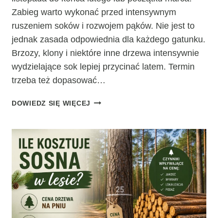
Zabieg warto wykonać przed intensywnym
ruszeniem soków i rozwojem pąków. Nie jest to
jednak zasada odpowiednia dla każdego gatunku.
Brzozy, klony i niektóre inne drzewa intensywnie
wydzielające sok lepiej przycinać latem. Termin
trzeba też dopasować…
DO
DOWIEDZ SIĘ WIĘCEJ
KIEDY
MOŻNA
PRZYCINAĆ
DRZEWA
LIŚCIASTE?
TERMINY,
WYJĄTKI
I
ZASADY