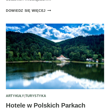
NOWI
DOWIEDZ SIĘ WIĘCEJ
BUKMACHERZY
W
POLSCE
2025
–
KTO
DOŁĄCZYŁ
DO
RYNKU?
ARTYKUŁY
|
TURYSTYKA
Hotele w Polskich Parkach