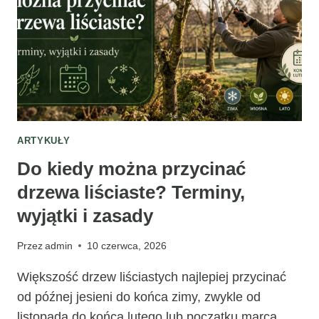
DO
CZEGO
SŁUŻY?
ARTYKUŁY
Do kiedy można przycinać
drzewa liściaste? Terminy,
wyjątki i zasady
Przez
admin
10 czerwca, 2026
Większość drzew liściastych najlepiej przycinać
od późnej jesieni do końca zimy, zwykle od
listopada do końca lutego lub początku marca.