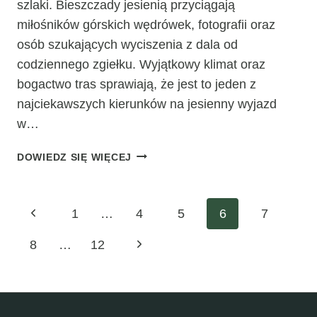
szlaki. Bieszczady jesienią przyciągają
miłośników górskich wędrówek, fotografii oraz
osób szukających wyciszenia z dala od
codziennego zgiełku. Wyjątkowy klimat oraz
bogactwo tras sprawiają, że jest to jeden z
najciekawszych kierunków na jesienny wyjazd
w…
BIESZCZADY
DOWIEDZ SIĘ WIĘCEJ
JESIENIĄ
–
PRZEWODNIK
Nawigacja
Poprzednia
1
…
4
5
6
7
PO
NAJCIEKAWSZYCH
strona
Następna
8
…
12
strony
TRASACH
strona