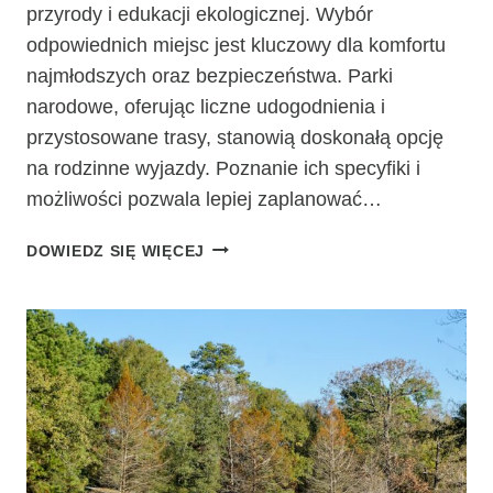
przyrody i edukacji ekologicznej. Wybór
odpowiednich miejsc jest kluczowy dla komfortu
najmłodszych oraz bezpieczeństwa. Parki
narodowe, oferując liczne udogodnienia i
przystosowane trasy, stanowią doskonałą opcję
na rodzinne wyjazdy. Poznanie ich specyfiki i
możliwości pozwala lepiej zaplanować…
TURYSTYKA
DOWIEDZ SIĘ WIĘCEJ
Z
DZIEĆMI
–
KTÓRE
PARKI
NARODOWE
WYBRAĆ?