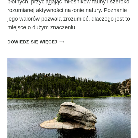
błotnych, przyciągając miłośników fauny i szeroko
rozumianej aktywności na łonie natury. Poznanie
jego walorów pozwala zrozumieć, dlaczego jest to
miejsce o dużym znaczeniu…
POLESKI
DOWIEDZ SIĘ WIĘCEJ
PARK
NARODOWY
–
FAUNY
I
SZLAKI
DLA
MIŁOŚNIKÓW
PRZYRODY