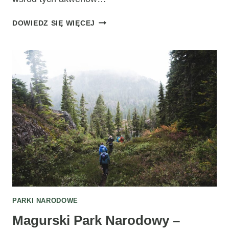
NAJPIĘKNIEJSZE
DOWIEDZ SIĘ WIĘCEJ
JEZIORA
W
POLSKICH
PARKACH
NARODOWYCH
PARKI NARODOWE
Magurski Park Narodowy –