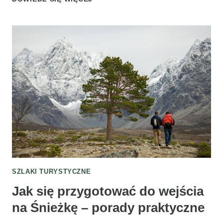
PARK
NARODOWY
–
SZLAKI
WODNE
I
KAJAKI
SZLAKI TURYSTYCZNE
Jak się przygotować do wejścia
na Śnieżkę – porady praktyczne