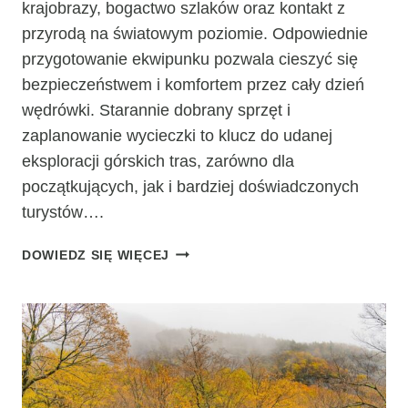
krajobrazy, bogactwo szlaków oraz kontakt z
przyrodą na światowym poziomie. Odpowiednie
przygotowanie ekwipunku pozwala cieszyć się
bezpieczeństwem i komfortem przez cały dzień
wędrówki. Starannie dobrany sprzęt i
zaplanowanie wycieczki to klucz do udanej
eksploracji górskich tras, zarówno dla
początkujących, jak i bardziej doświadczonych
turystów….
KARKONOSKI
DOWIEDZ SIĘ WIĘCEJ
PARK
NARODOWY
–
CO
ZABRAĆ
NA
GÓRSKĄ