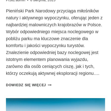
Przez
admin
6 sierpnia, 2025
Pieniński Park Narodowy przyciąga miłośników
natury i aktywnego wypoczynku, oferując jeden z
najbardziej malowniczych krajobrazów w Polsce.
Wybór odpowiedniego miejsca noclegowego w
pobliżu parku ma kluczowe znaczenie dla
komfortu i jakości wypoczynku turystów.
Znalezienie odpowiedniej bazy noclegowej jest
istotnym elementem planowania wyjazdu,
zarówno dla osób ceniących ciszę, jak i tych,
którzy oczekują aktywnej eksploracji regionu….
GDZIE
DOWIEDZ SIĘ WIĘCEJ
SPAĆ
W
POBLIŻU
PIENIŃSKIEGO