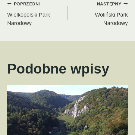
Nawigacja
POPRZEDNI
NASTĘPNY
Wielkopolski Park
Woliński Park
wpisu
Narodowy
Narodowy
Podobne wpisy