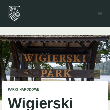
Przejdź
do
treści
PARKI NARODOWE
Wigierski