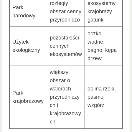
rozległy
ekosystemy,
Park
obszar cenny
krajobrazy i
narodowy
przyrodniczo
gatunki
oczko
pozostałości
Użytek
wodne,
cennych
ekologiczny
bagno, kępa
ekosystemów
drzew
większy
obszar o
walorach
dolina rzeki,
Park
przyrodniczy
pasmo
krajobrazowy
ch i
wzgórz
krajobrazowy
ch