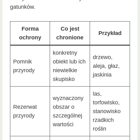
gatunków.
Forma
Co jest
Przykład
ochrony
chronione
konkretny
drzewo,
Pomnik
obiekt lub ich
aleja, głaz,
przyrody
niewielkie
jaskinia
skupisko
las,
wyznaczony
torfowisko,
Rezerwat
obszar o
stanowisko
przyrody
szczególnej
rzadkich
wartości
roślin