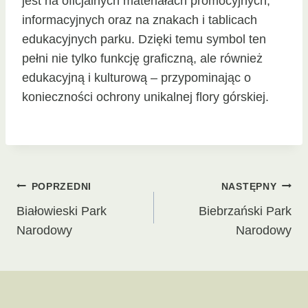
jest na oficjalnych materiałach promocyjnych,
informacyjnych oraz na znakach i tablicach
edukacyjnych parku. Dzięki temu symbol ten
pełni nie tylko funkcję graficzną, ale również
edukacyjną i kulturową – przypominając o
konieczności ochrony unikalnej flory górskiej.
Nawigacja
POPRZEDNI
NASTĘPNY
Białowieski Park
Biebrzański Park
wpisu
Narodowy
Narodowy